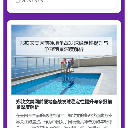
2026-08-06
郑钦文美网前硬地备战发球稳定性提升与争冠前
景深度解析
在美网开赛前的硬地赛程里，郑钦文的备战状态成为外
界关注的焦点。作为中国女子网坛最具冲击力的年轻球
员之一，她在硬地上的每一次发球、每一次接发、每一