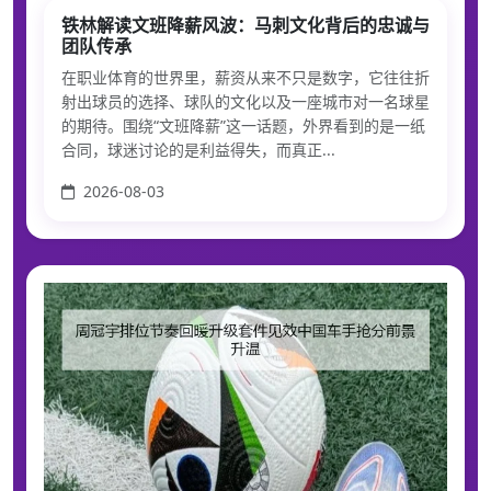
铁林解读文班降薪风波：马刺文化背后的忠诚与
团队传承
在职业体育的世界里，薪资从来不只是数字，它往往折
射出球员的选择、球队的文化以及一座城市对一名球星
的期待。围绕“文班降薪”这一话题，外界看到的是一纸
合同，球迷讨论的是利益得失，而真正...
2026-08-03