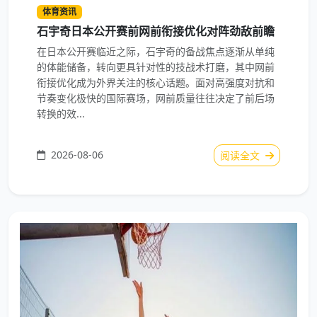
体育资讯
石宇奇日本公开赛前网前衔接优化对阵劲敌前瞻
在日本公开赛临近之际，石宇奇的备战焦点逐渐从单纯
的体能储备，转向更具针对性的技战术打磨，其中网前
衔接优化成为外界关注的核心话题。面对高强度对抗和
节奏变化极快的国际赛场，网前质量往往决定了前后场
转换的效...
2026-08-06
阅读全文