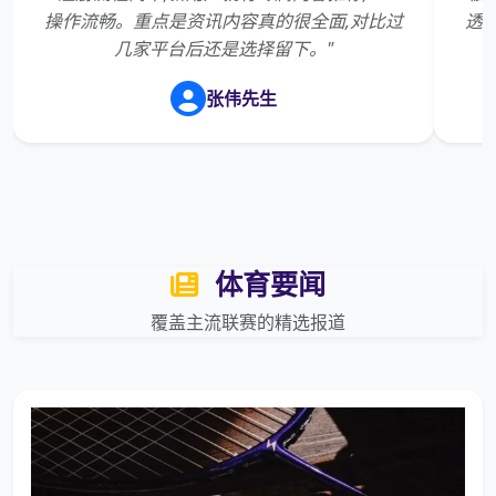
操作流畅。重点是资讯内容真的很全面,对比过
透
几家平台后还是选择留下。"
张伟先生
体育要闻
覆盖主流联赛的精选报道