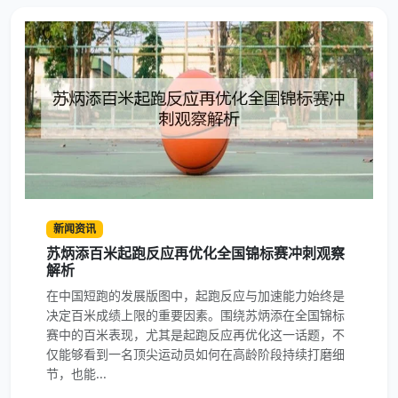
新闻资讯
苏炳添百米起跑反应再优化全国锦标赛冲刺观察
解析
在中国短跑的发展版图中，起跑反应与加速能力始终是
决定百米成绩上限的重要因素。围绕苏炳添在全国锦标
赛中的百米表现，尤其是起跑反应再优化这一话题，不
仅能够看到一名顶尖运动员如何在高龄阶段持续打磨细
节，也能...