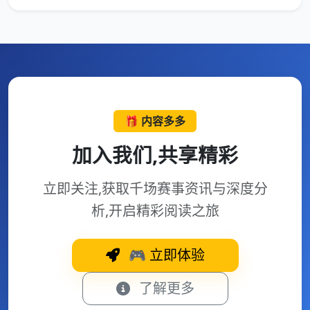
🎁 内容多多
加入我们,共享精彩
立即关注,获取千场赛事资讯与深度分
析,开启精彩阅读之旅
🎮 立即体验
了解更多