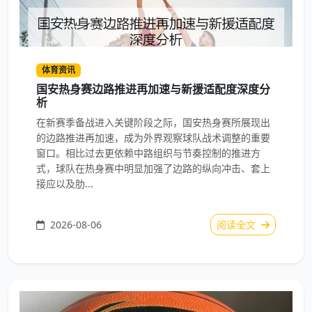
体育资讯
国安热身赛边路推进再加速与新援适配度深度分
析
在新赛季备战进入关键阶段之际，国安热身赛所展现出
的边路推进再加速，成为外界观察球队战术调整的重要
窗口。相比过去更依赖中路组织与节奏控制的推进方
式，球队在热身赛中明显加强了边路的纵向冲击、套上
接应以及肋...
2026-08-06
阅读全文