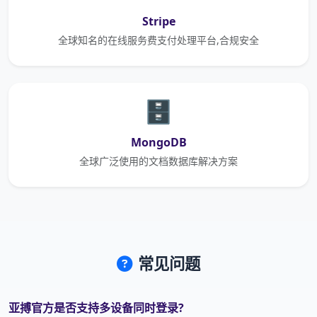
Stripe
全球知名的在线服务费支付处理平台,合规安全
🗄️
MongoDB
全球广泛使用的文档数据库解决方案
常见问题
亚搏官方是否支持多设备同时登录?